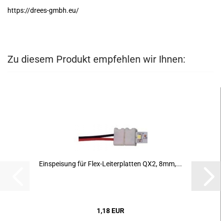
https://drees-gmbh.eu/
Zu diesem Produkt empfehlen wir Ihnen:
Ein­spei­sung für Flex-​Lei­ter­plat­ten QX2, 8mm,...
1,18 EUR