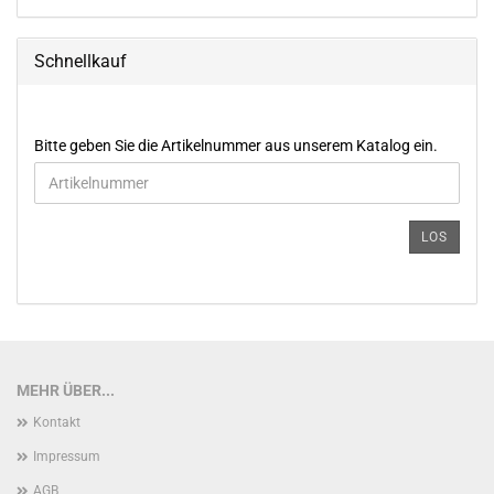
Schnellkauf
BITTE
Bitte geben Sie die Artikelnummer aus unserem Katalog ein.
GEBEN
SIE
DIE
ARTIKELNUMMER
LOS
AUS
UNSEREM
KATALOG
EIN.
MEHR ÜBER...
Kontakt
Impressum
AGB