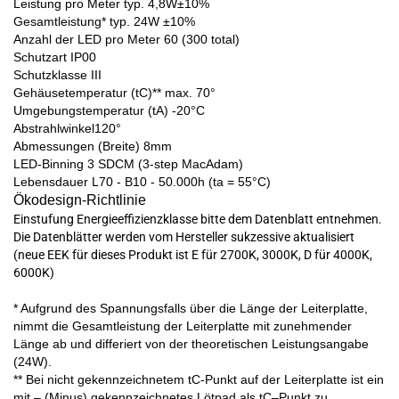
Leistung
pro Meter
typ.
4,8
W
±10%
Gesamtleistung*
typ. 2
4
W ±10%
Anzahl der LED pro Meter
6
0
(
3
0
0
total)
Schutz
art
IP
0
0
Schutz
klasse
I
II
Gehäusetemperatur (t
C
)
**
max. 70°
Umgebungstemperatur (t
A
)
-
2
0°C
Abstrahlwinkel
12
0
°
Abmessungen (Breite)
8mm
LED
-
Binning
3 SDCM (3
-
step MacAdam)
Lebensdauer
L70 - B10 - 50.000h (ta = 55°C)
Ökodesign
-
Richtlinie
Einstufung Energieeffizienzklasse bitte dem Datenblatt entnehmen.
Die Datenblätter werden vom Hersteller sukzessive aktualisiert
(neue EEK für dieses Produkt ist E für 2700K, 3000K, D für 4000K,
6000K)
* Aufgrund des Spannungsfalls über die Länge der Leiterplatte,
nimmt die Gesamtleistung der Leiterplatte
mit zunehmender
Länge ab und differiert von der theoretischen Leistungsangabe
(24W).
*
*
B
ei nicht gekennzeichnetem
t
C
-
P
unkt
auf der
L
eiterplatte ist
ein
mit
–
(
M
inus
)
gekennzeichnetes
L
ötpad als
t
C
–
P
unkt
zu