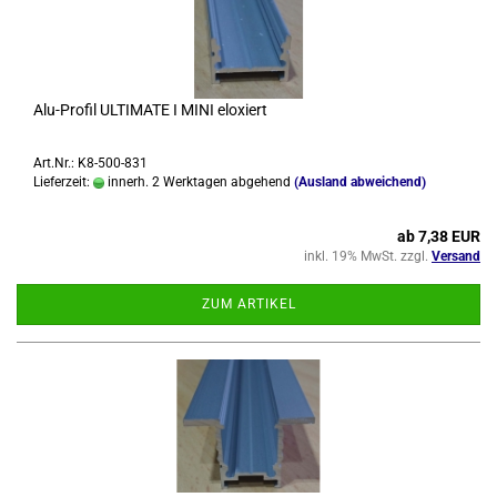
Alu-​Pro­fil UL­TI­MA­TE I MINI elo­xiert
Art.Nr.: K8-500-831
Lieferzeit:
innerh. 2 Werktagen abgehend
(Ausland abweichend)
ab 7,38 EUR
inkl. 19% MwSt. zzgl.
Versand
ZUM ARTIKEL