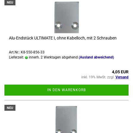
NEU
Alu-​End­stück UL­TI­MA­TE I, ohne Ka­bel­loch, mit 2 Schrau­ben
Art.Nr.: K8-550-856-33
Lieferzeit:
innerh. 2 Werktagen abgehend
(Ausland abweichend)
4,05 EUR
inkl. 19% MwSt. zzgl.
Versand
IN DEN WARENKORB
NEU