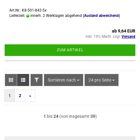
Art.Nr.: K8-501-842-5x
Lieferzeit:
innerh. 2 Werktagen abgehend
(Ausland abweichend)
ab 9,64 EUR
inkl. 19% MwSt. zzgl.
Versand
ZUM ARTIKEL
FILTER
Sortieren nach
pro Seite
Sortieren nach
24 pro Seite
1
2
»
1
bis
24
(von insgesamt
39
)