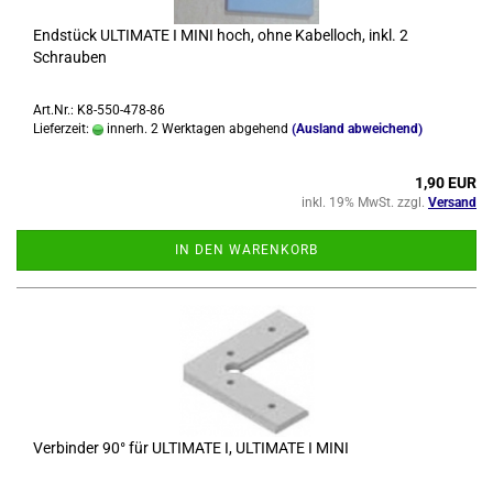
End­stück UL­TI­MA­TE I MINI hoch, ohne Ka­bel­loch, inkl. 2
Schrau­ben
Art.Nr.: K8-550-478-86
Lieferzeit:
innerh. 2 Werktagen abgehend
(Ausland abweichend)
1,90 EUR
inkl. 19% MwSt. zzgl.
Versand
IN DEN WARENKORB
Ver­bin­der 90° für UL­TI­MA­TE I, UL­TI­MA­TE I MINI