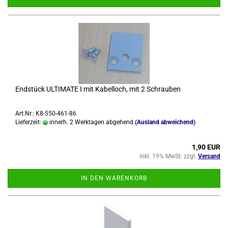
End­stück UL­TI­MA­TE I mit Ka­bel­loch, mit 2 Schrau­ben
Art.Nr.: K8-550-461-86
Lieferzeit:
innerh. 2 Werktagen abgehend
(Ausland abweichend)
1,90 EUR
inkl. 19% MwSt. zzgl.
Versand
IN DEN WARENKORB