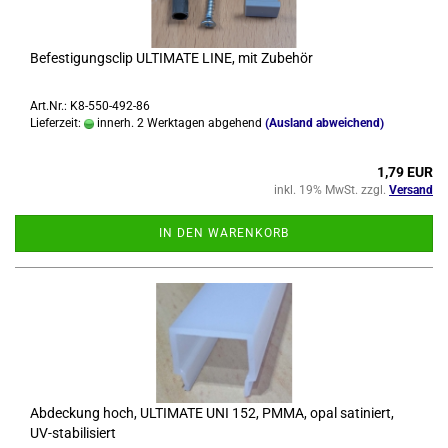
Be­fes­ti­gungs­clip UL­TI­MA­TE LINE, mit Zu­be­hör
Art.Nr.: K8-550-492-86
Lieferzeit:
innerh. 2 Werktagen abgehend
(Ausland abweichend)
1,79 EUR
inkl. 19% MwSt. zzgl.
Versand
IN DEN WARENKORB
Ab­de­ckung hoch, UL­TI­MA­TE UNI 152, PMMA, opal sa­ti­niert,
UV-​sta­bi­li­siert