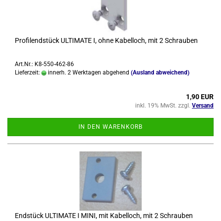
Pro­fi­lend­stück UL­TI­MA­TE I, ohne Ka­bel­loch, mit 2 Schrau­ben
Art.Nr.: K8-550-462-86
Lieferzeit:
innerh. 2 Werktagen abgehend
(Ausland abweichend)
1,90 EUR
inkl. 19% MwSt. zzgl.
Versand
IN DEN WARENKORB
End­stück UL­TI­MA­TE I MINI, mit Ka­bel­loch, mit 2 Schrau­ben