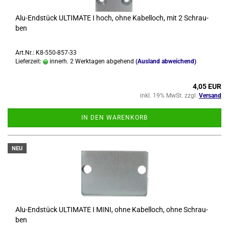
Alu-​End­stück UL­TI­MA­TE I hoch, ohne Ka­bel­loch, mit 2 Schrau­
ben
Art.Nr.: K8-550-857-33
Lieferzeit:
innerh. 2 Werktagen abgehend
(Ausland abweichend)
4,05 EUR
inkl. 19% MwSt. zzgl.
Versand
IN DEN WARENKORB
NEU
Alu-​End­stück UL­TI­MA­TE I MINI, ohne Ka­bel­loch, ohne Schrau­
ben