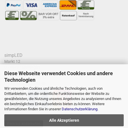
simpLED
Markt 12
D - 49497 Mettingen
Diese Webseite verwendet Cookies und andere
Telefon
05452/91 88 53
Technologien
E-Mail
info@simpled.de
Wir verwenden Cookies und ähnliche Technologien, auch von
Drittanbietern, um die ordentliche Funktionsweise der Website zu
gewährleisten, die Nutzung unseres Angebotes zu analysieren und Ihnen
ein bestmögliches Einkaufserlebnis bieten zu können. Weitere
Informationen finden Sie in unserer
Datenschutzerklärung
.
Alle Akzeptieren
Vertrag widerrufen