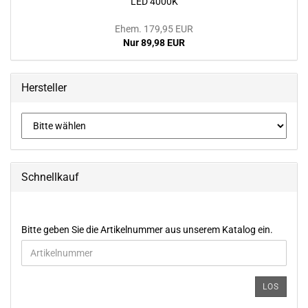
LED 4000K
Ehem. 179,95 EUR
Nur 89,98 EUR
Hersteller
Schnellkauf
BITTE
Bitte geben Sie die Artikelnummer aus unserem Katalog ein.
GEBEN
SIE
DIE
ARTIKELNUMMER
LOS
AUS