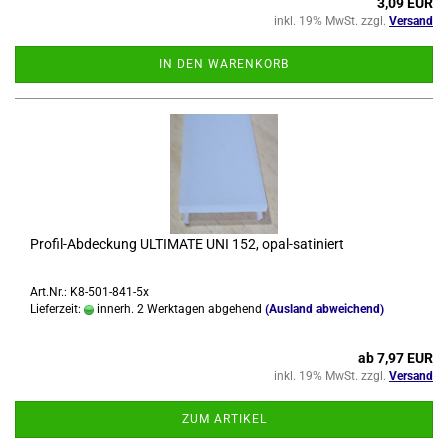
3,09 EUR
inkl. 19% MwSt. zzgl.
Versand
IN DEN WARENKORB
Profil-​​Ab­de­ckung UL­TI­MA­TE UNI 152, opal-​sa­ti­niert
Art.Nr.: K8-501-841-5x
Lieferzeit:
innerh. 2 Werktagen abgehend
(Ausland abweichend)
ab 7,97 EUR
inkl. 19% MwSt. zzgl.
Versand
ZUM ARTIKEL