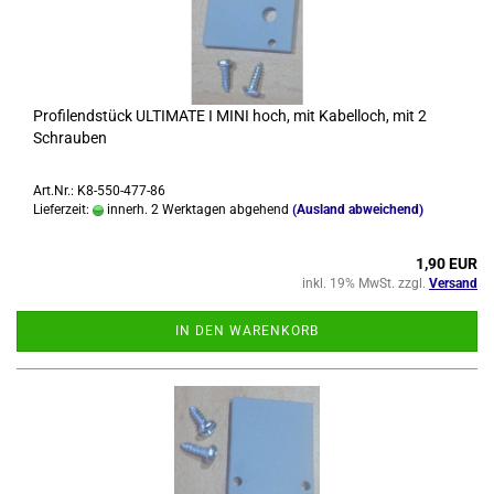
Pro­fi­lend­stück UL­TI­MA­TE I MINI hoch, mit Ka­bel­loch, mit 2
Schrau­ben
Art.Nr.: K8-550-477-86
Lieferzeit:
innerh. 2 Werktagen abgehend
(Ausland abweichend)
1,90 EUR
inkl. 19% MwSt. zzgl.
Versand
IN DEN WARENKORB