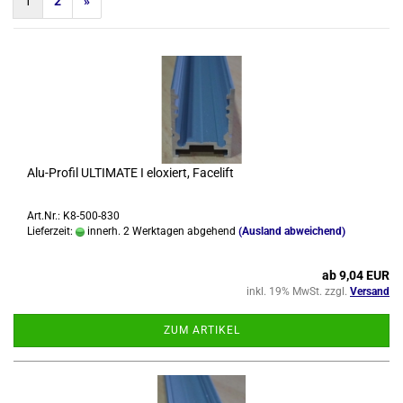
1
2
»
Alu-​Pro­fil UL­TI­MA­TE I elo­xiert, Face­lift
Art.Nr.: K8-500-830
Lieferzeit:
innerh. 2 Werktagen abgehend
(Ausland abweichend)
ab 9,04 EUR
inkl. 19% MwSt. zzgl.
Versand
ZUM ARTIKEL