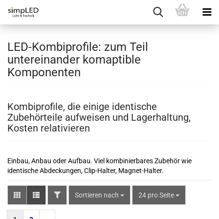
LED-Kombiprofile: zum Teil
untereinander komaptible
Komponenten
Kombiprofile, die einige identische
Zubehörteile aufweisen und Lagerhaltung,
Kosten relativieren
Einbau, Anbau oder Aufbau. Viel kombinierbares Zubehör wie
identische Abdeckungen, Clip-Halter, Magnet-Halter.
FILTER
Sortieren nach
pro Seite
Sortieren nach
24 pro Seite