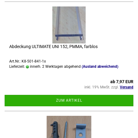
Ab­de­ckung UL­TI­MA­TE UNI 152, PMMA, farb­los
Art.Nr.: K8-501-841-1x
Lieferzeit:
innerh. 2 Werktagen abgehend
(Ausland abweichend)
ab 7,97 EUR
inkl. 19% MwSt. zzgl.
Versand
ZUM ARTIKEL