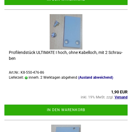
Pro­fi­lend­stück UL­TI­MA­TE I hoch, ohne Ka­bel­loch, mit 2 Schrau­
ben
Art.Nr.: K8-550-476-86
Lieferzeit:
innerh. 2 Werktagen abgehend
(Ausland abweichend)
1,90 EUR
inkl. 19% MwSt. zzgl.
Versand
IN DEN WARENKORB