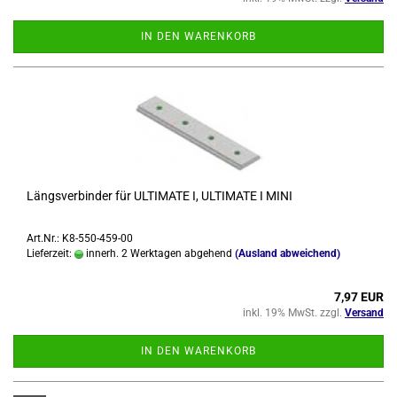
IN DEN WARENKORB
Längs­ver­bin­der für UL­TI­MA­TE I, UL­TI­MA­TE I MINI
Art.Nr.: K8-550-459-00
Lieferzeit:
innerh. 2 Werktagen abgehend
(Ausland abweichend)
7,97 EUR
inkl. 19% MwSt. zzgl.
Versand
IN DEN WARENKORB