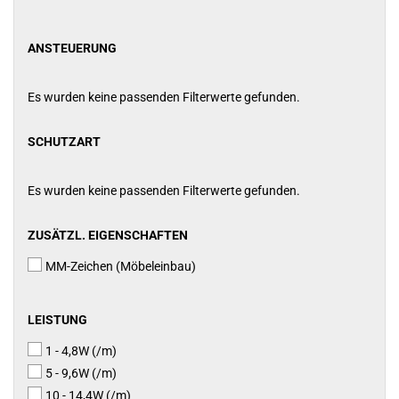
ANSTEUERUNG
ANSTEUERUNG
Es wurden keine passenden Filterwerte gefunden.
SCHUTZART
SCHUTZART
Es wurden keine passenden Filterwerte gefunden.
ZUSÄTZL.
ZUSÄTZL. EIGENSCHAFTEN
EIGENSCHAFTEN
MM-Zeichen (Möbeleinbau)
LEISTUNG
LEISTUNG
1 - 4,8W (/m)
5 - 9,6W (/m)
10 - 14,4W (/m)