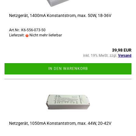
Netz­ge­rät, 1400mA Kon­stant­strom, max. 50W, 18-​36V
Art.Nr.: K6-556-073-50
Lieferzeit:
Nicht mehr lieferbar
39,98 EUR
inkl. 19% MwSt. zzgl.
Versand
IN DEN WARENKORB
Netz­ge­rät, 1050mA Kon­stant­strom, max. 44W, 20-​42V