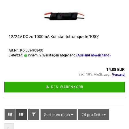
12/24V DC zu 1000mA Kon­stant­strom­quel­le "KSQ"
Art.Nr.: K6-559-908-00
Lieferzeit:
innerh. 2 Werktagen abgehend
(Ausland abweichend)
14,88 EUR
inkl. 19% MwSt. zzgl.
Versand
IN DEN WARENKORB
FILTER
Sortieren nach
pro Seite
Sortieren nach
24 pro Seite