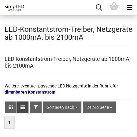
LED-Konstantstrom-Treiber, Netzgeräte
ab 1000mA, bis 2100mA
LED Konstantstrom Treiber, Netzgeräte ab 1000mA,
bis 2100mA
Weitere, eventuell passende LED Netzgeräte in der Rubrik für
dimmbaren Konstanstrom
FILTER
Sortieren nach
pro Seite
Sortieren nach
24 pro Seite
1