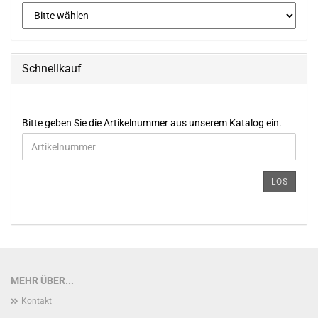
Schnellkauf
BITTE
Bitte geben Sie die Artikelnummer aus unserem Katalog ein.
GEBEN
SIE
DIE
ARTIKELNUMMER
LOS
AUS
UNSEREM
KATALOG
EIN.
MEHR ÜBER...
Kontakt