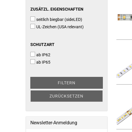
ZUSÄTZL.
ZUSÄTZL. EIGENSCHAFTEN
EIGENSCHAFTEN
seitlich biegbar (sideLED)
UL-Zeichen (USA relevant)
SCHUTZART
SCHUTZART
ab IP62
ab IP65
FILTERN
ZURÜCKSETZEN
Newsletter-Anmeldung