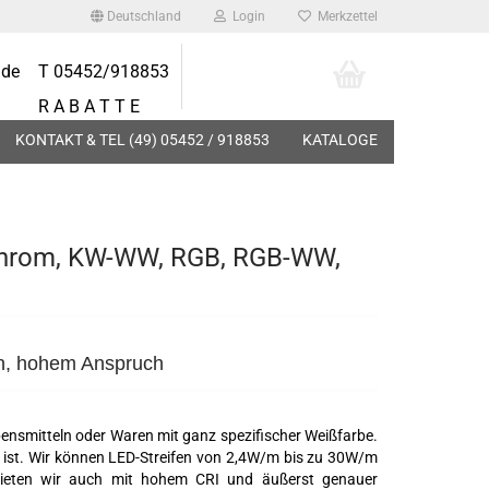
Deutschland
Login
Merkzettel
.de
T 05452/918853
Ihr Warenkorb
0,00 EUR
R A B A T T E
KONTAKT & TEL (49) 05452 / 918853
KATALOGE
ochrom, KW-WW, RGB, RGB-WW,
DECKENLEUCHTEN
LEUCHTMITTEL
MÖBELLEUCHTEN
LED EINBAU MODULE
en, hohem Anspruch
bensmitteln oder Waren mit ganz spezifischer Weißfarbe.
ich ist. Wir können LED-Streifen von 2,4W/m bis zu 30W/m
 bieten wir auch mit hohem CRI und äußerst genauer
EM