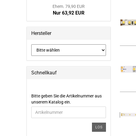
Ehem. 79,90 EUR
Nur 63,92 EUR
Hersteller
Schnellkauf
BITTE
Bitte geben Sie die Artikelnummer aus
GEBEN
unserem Katalog ein.
SIE
DIE
ARTIKELNUMMER
AUS
LOS
UNSEREM