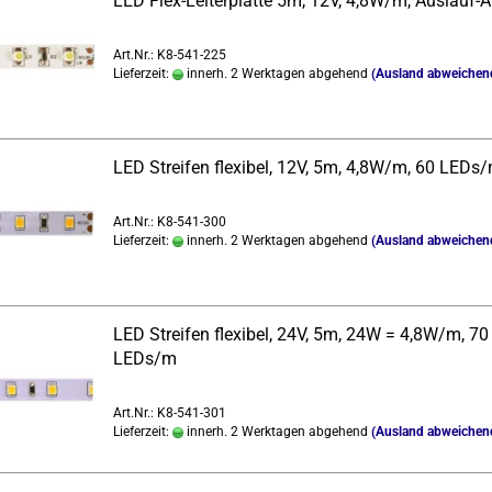
LED Flex-​Lei­ter­plat­te 5m, 12V, 4,8W/m, Auslauf-​​Ar­
Art.Nr.: K8-541-225
Lieferzeit:
innerh. 2 Werktagen abgehend
(Ausland abweichen
LED Strei­fen fle­xi­bel, 12V, 5m, 4,8W/m, 60 LEDs
Art.Nr.: K8-541-300
Lieferzeit:
innerh. 2 Werktagen abgehend
(Ausland abweichen
LED Strei­fen fle­xi­bel, 24V, 5m, 24W = 4,8W/m, 70
LEDs/m
Art.Nr.: K8-541-301
Lieferzeit:
innerh. 2 Werktagen abgehend
(Ausland abweichen