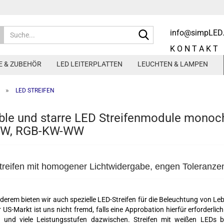
Suche...
info@simpLED
K O N T A K T
E & ZUBEHÖR
LED LEITERPLATTEN
LEUCHTEN & LAMPEN
»
LED STREIFEN
annung
350mA Konstantstrom
ible und starre LED Streifenmodule mon
annung
500mA Konstantstrom
-W, RGB-KW-WW
en
700mA Konstanstrom
1000mA und höher
200mA-2100mA ggf. dimmbar
reifen mit homogener Lichtwidergabe, engen Toleranz
derem bieten wir auch spezielle LED-Streifen für die Beleuchtung von Le
LEUCHTEN & ZUBEHÖR
 US-Markt ist uns nicht fremd, falls eine Approbation hierfür erforderl
n und viele Leistungsstufen dazwischen. Streifen mit weißen LEDs
3-PHASEN-SCHIENENSYST