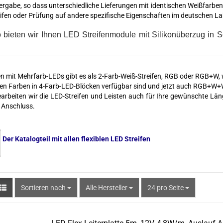
rgabe, so dass unterschiedliche Lieferungen mit identischen Weißfarbe
LED EMERGENCY
ifen oder Prüfung auf andere spezifische Eigenschaften im deutschen La
bieten wir Ihnen LED Streifenmodule mit Silikonüberzug in Sc
n mit Mehrfarb-LEDs gibt es als 2-Farb-Weiß-Streifen, RGB oder RGB+W
en Farben in 4-Farb-LED-Blöcken verfügbar sind und jetzt auch RGB+W
arbeiten wir die LED-Streifen und Leisten auch für Ihre gewünschte Läng
 Anschluss.
Der Katalogteil mit allen flexiblen LED Streifen
Sortieren nach
pro Seite
Sortieren nach
Alle Hersteller
24 pro Seite