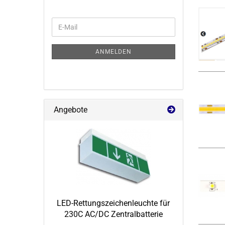
WEITER
E-
ZUR
Mail
NEWSLETTER-
ANMELDUNG
ANMELDEN
Angebote
LED-​Rettungszeichenleuchte für
230C AC/DC Zen­tral­bat­te­rie