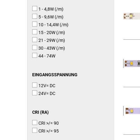
1 - 4,8W (/m)
5 - 9,6W (/m)
10 - 14,4W (/m)
15 - 20W (/m)
21 - 29W (/m)
30 - 43W (/m)
44 - 74W
EINGANGSSPANNUNG
EINGANGSSPANNUNG
12V= DC
24V= DC
CRI
CRI (RA)
(RA)
CRI >/= 90
CRI >/= 95