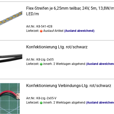
Flex-​Strei­fen je 6,25mm teil­bar, 24V, 5m, 13,8W/
LED/m
Art.Nr.: K8-541-428
Lieferzeit:
Auslauf-Artikel
(Ausland abweichend)
Kon­fek­tio­nie­rung Ltg. rot/schwarz
Art.Nr.: K8-Ltg.-2x05
Lieferzeit:
innerh. 2 Werktagen abgehend
(Ausland abweichen
Kon­fek­tio­nie­rung Verbindungs-​​Ltg. rot/schwarz
Art.Nr.: K8-Ltg.-2x05-V
Lieferzeit:
innerh. 2 Werktagen abgehend
(Ausland abweichen