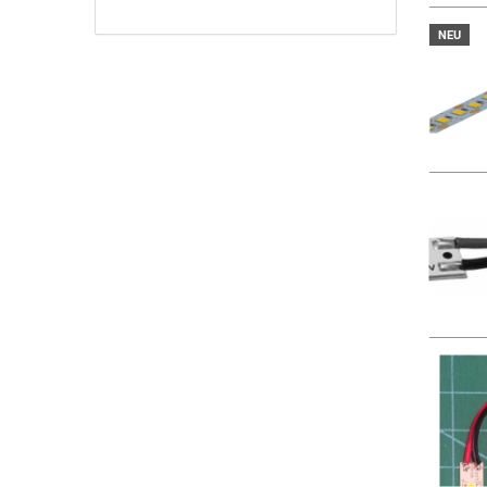
KATALOG
EIN.
NEU