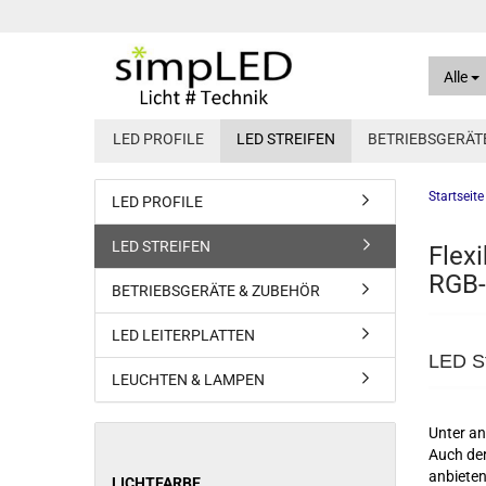
Alle
LED PROFILE
LED STREIFEN
BETRIEBSGERÄT
Startseite
LED PROFILE
12V Konstantsp
LED STREIFEN
Flex
24V Konstantsp
RGB
Spannung dimm
BETRIEBSGERÄTE & ZUBEHÖR
LED LEITERPLATTEN
LED St
LEUCHTEN & LAMPEN
Unter an
Auch der
anbiete
LICHTFARBE
LICHTFARBE