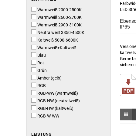
Farbwide
LED Stre
Warmweiß 2000-2500K
Warmweiß 2600-2700K
Ebenso 
Warmweiß 2900-3100K
IP65
Neutralweiß 3850-4500K
Kaltweiß 5000-6600K
Versione
Warmweiß+Kaltweiß
kaltweiß
Blau
Gerne be
Rot
sicheren
Grün
Amber (gelb)
RGB
RGB-WW (warmweiß)
RGB-NW (neutralweiß)
RGB-HW (kaltweiß)
RGB-W-WW
LEISTUNG
LEISTUNG