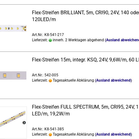
Flex-​Strei­fen BRIL­LI­ANT, 5m, CRI90, 24V, 140 ode
120LED/m
Art.Nr.: K8-541-217
Lieferzeit:
innerh. 2 Werktagen abgehend
(Ausland abweichen
Flex-​Strei­fen 15m, in­te­gr. KSQ, 24V, 9,6W/m, 60
Art.Nr.: 542-005
Lieferzeit:
Tagesaktuelle Abklärung
(Ausland abweichend)
Flex-​Strei­fen FULL SPEC­TRUM, 5m, CRI95, 24V, 
LED/m, 19,2W/m
Art.Nr.: K8-541-385
Lieferzeit:
Tagesaktuelle Abklärung
(Ausland abweichend)