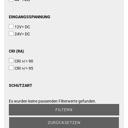
EINGANGSSPANNUNG
EINGANGSSPANNUNG
12V= DC
24V= DC
CRI
CRI (RA)
(RA)
CRI >/= 90
CRI >/= 95
SCHUTZART
SCHUTZART
Es wurden keine passenden Filterwerte gefunden.
FILTERN
ZURÜCKSETZEN