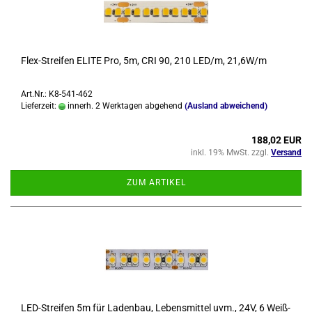
Flex-​Strei­fen ELITE Pro, 5m, CRI 90, 210 LED/m, 21,6W/m
Art.Nr.: K8-541-462
Lieferzeit:
innerh. 2 Werktagen abgehend
(Ausland abweichend)
188,02 EUR
inkl. 19% MwSt. zzgl.
Versand
ZUM ARTIKEL
LED-​Strei­fen 5m für La­den­bau, Le­bens­mit­tel uvm., 24V, 6 Weiß­