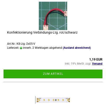
Kon­fek­tio­nie­rung Verbindungs-​​Ltg. rot/schwarz
Art.Nr.: K8-Ltg.-2x05-V
Lieferzeit:
innerh. 2 Werktagen abgehend
(Ausland abweichend)
1,19 EUR
inkl. 19% MwSt. zzgl.
Versand
ZUM ARTIKEL