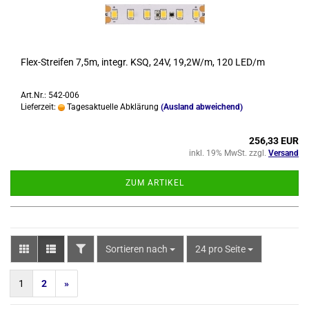
Flex-​Strei­fen 7,5m, in­te­gr. KSQ, 24V, 19,2W/m, 120 LED/m
Art.Nr.: 542-006
Lieferzeit:
Tagesaktuelle Abklärung
(Ausland abweichend)
256,33 EUR
inkl. 19% MwSt. zzgl.
Versand
ZUM ARTIKEL
FILTER
Sortieren nach
pro Seite
Sortieren nach
24 pro Seite
1
2
»