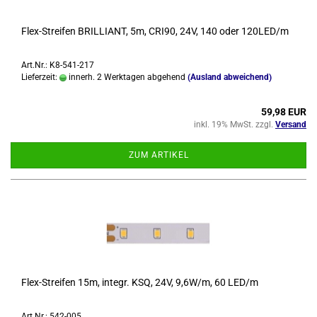
Flex-​Strei­fen BRIL­LI­ANT, 5m, CRI90, 24V, 140 oder 120LED/m
Art.Nr.: K8-541-217
Lieferzeit:
innerh. 2 Werktagen abgehend
(Ausland abweichend)
59,98 EUR
inkl. 19% MwSt. zzgl.
Versand
ZUM ARTIKEL
Flex-​Strei­fen 15m, in­te­gr. KSQ, 24V, 9,6W/m, 60 LED/m
Art.Nr.: 542-005