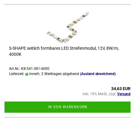
S-​SHAPE seit­lich form­ba­res LED Strei­fen­mo­dul, 12V, 8W/m,
4000K
Art.Nr.: K8-541-381-4000
Lieferzeit:
innerh. 2 Werktagen abgehend
(Ausland abweichend)
34,63 EUR
inkl. 19% MwSt. zzgl.
Versand
IN DEN WARENKORB