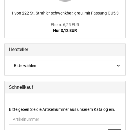
1 von 222 St. Strah­ler schwenk­bar, grau, mit Fas­sung GU5,3
Ehem. 6,25 EUR
Nur 3,12 EUR
Hersteller
Schnellkauf
BITTE
Bitte geben Sie die Artikelnummer aus unserem Katalog ein.
GEBEN
SIE
DIE