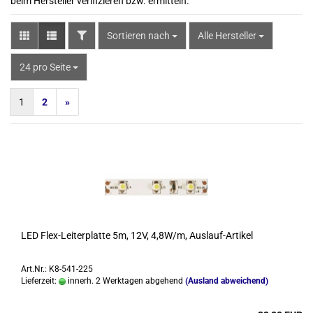
beim Hersteller verifizieren bzw. ermitteln.
FILTER
Sortieren nach
Sortieren nach
Alle Hersteller
pro Seite
24 pro Seite
1
2
»
LED Flex-​Lei­ter­plat­te 5m, 12V, 4,8W/m, Auslauf-​​Ar­ti­kel
Art.Nr.: K8-541-225
Lieferzeit:
innerh. 2 Werktagen abgehend
(Ausland abweichend)