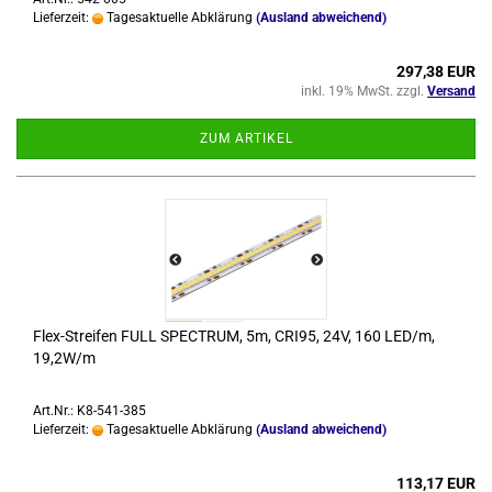
Lieferzeit:
Tagesaktuelle Abklärung
(Ausland abweichend)
297,38 EUR
inkl. 19% MwSt. zzgl.
Versand
ZUM ARTIKEL
Flex-​Strei­fen FULL SPEC­TRUM, 5m, CRI95, 24V, 160 LED/m,
19,2W/m
Art.Nr.: K8-541-385
Lieferzeit:
Tagesaktuelle Abklärung
(Ausland abweichend)
113,17 EUR