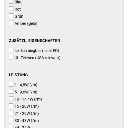
Blau
Rot
Grün
Amber (gelb)
ZUSÄTZL.
ZUSÄTZL. EIGENSCHAFTEN
EIGENSCHAFTEN
seitlich biegbar (sideLED)
UL-Zeichen (USA relevant)
LEISTUNG
LEISTUNG
1 - 4,8W (/m)
5 - 9,6W (/m)
10 - 14,4W (/m)
15 - 20W (/m)
21 - 29W (/m)
30 - 43W (/m)
44 - 74W