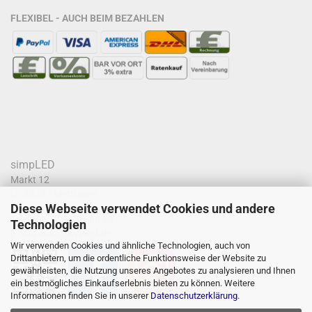
FLEXIBEL - AUCH BEIM BEZAHLEN
simpLED
Markt 12
D - 49497 Mettingen
Diese Webseite verwendet Cookies und andere
Telefon
05452/91 88 53
Technologien
E-Mail
info@simpled.de
Wir verwenden Cookies und ähnliche Technologien, auch von
Drittanbietern, um die ordentliche Funktionsweise der Website zu
gewährleisten, die Nutzung unseres Angebotes zu analysieren und Ihnen
ein bestmögliches Einkaufserlebnis bieten zu können. Weitere
Informationen finden Sie in unserer
Datenschutzerklärung
.