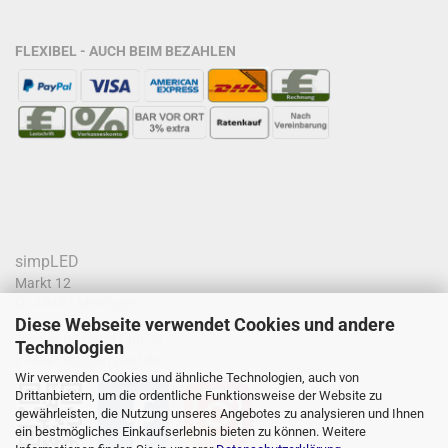
FLEXIBEL - AUCH BEIM BEZAHLEN
simpLED
Markt 12
D - 49497 Mettingen
Diese Webseite verwendet Cookies und andere
Telefon
05452/91 88 53
Technologien
E-Mail
info@simpled.de
Wir verwenden Cookies und ähnliche Technologien, auch von
Drittanbietern, um die ordentliche Funktionsweise der Website zu
gewährleisten, die Nutzung unseres Angebotes zu analysieren und Ihnen
ein bestmögliches Einkaufserlebnis bieten zu können. Weitere