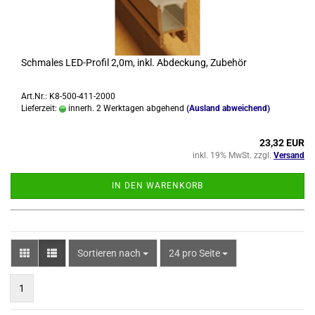
Schma­les LED-​Pro­fil 2,0m, inkl. Ab­de­ckung, Zu­be­hör
Art.Nr.: K8-500-411-2000
Lieferzeit:
innerh. 2 Werktagen abgehend
(Ausland abweichend)
23,32 EUR
inkl. 19% MwSt. zzgl.
Versand
IN DEN WARENKORB
Sortieren nach
pro Seite
Sortieren nach
24 pro Seite
1