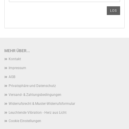
DIE
ARTIKELNUMMER
LOS
AUS
UNSEREM
KATALOG
EIN.
MEHR ÜBER...
Kontakt
Impressum
AGB
Privatsphäre und Datenschutz
Versand- & Zahlungsbedingungen
Widerrufsrecht & Muster-Widerrufsformular
Leuchtende Vibration - Herz aus Licht
Cookie Einstellungen