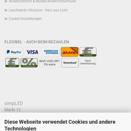
Widerrufsrecht & Muster-Widerrufsformular
Leuchtende Vibration - Herz aus Licht
Cookie Einstellungen
FLEXIBEL - AUCH BEIM BEZAHLEN
simpLED
Markt 12
D - 49497 Mettingen
Diese Webseite verwendet Cookies und andere
Telefon
05452/91 88 53
Technologien