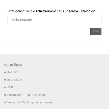
BITTE
Bitte geben Sie die Artikelnummer aus unserem Katalog ein.
GEBEN
SIE
DIE
ARTIKELNUMMER
LOS
AUS
UNSEREM
KATALOG
EIN.
MEHR ÜBER...
Kontakt
Impressum
AGB
Privatsphäre und Datenschutz
Versand- & Zahlungsbedingungen