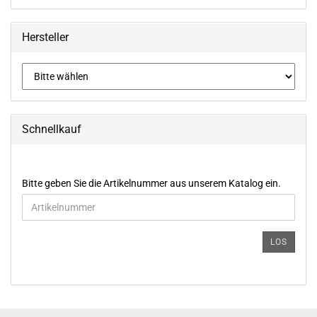
Hersteller
Schnellkauf
BITTE
Bitte geben Sie die Artikelnummer aus unserem Katalog ein.
GEBEN
SIE
DIE
ARTIKELNUMMER
LOS
AUS
UNSEREM
KATALOG
EIN.