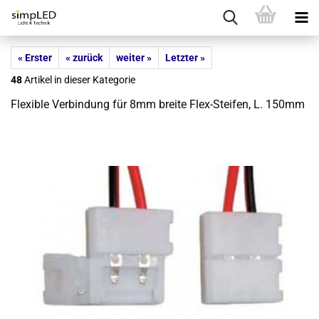
« Erster
« zurück
weiter »
Letzter »
48
Artikel in dieser Kategorie
Fle­xi­ble Ver­bin­dung für 8mm brei­te Flex-​Steifen, L. 150mm