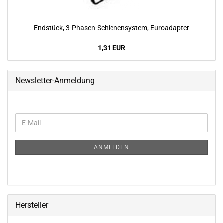
End­stück, 3-​Phasen-Schienensystem, Eu­road­ap­ter
1,31 EUR
Newsletter-Anmeldung
WEITER
E-
ZUR
Mail
NEWSLETTER-
ANMELDUNG
ANMELDEN
Hersteller