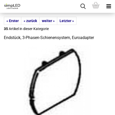
« Erster
« zurück
weiter »
Letzter »
35
Artikel in dieser Kategorie
End­stück, 3-​Phasen-Schienensystem, Eu­road­ap­ter