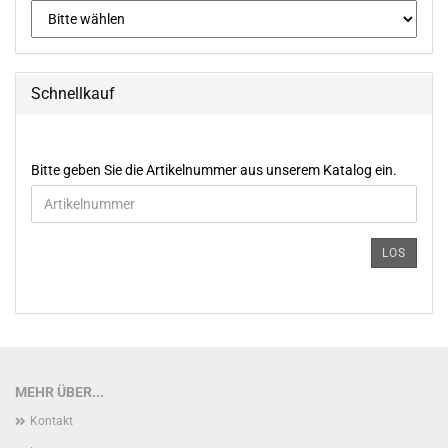
Schnellkauf
BITTE
Bitte geben Sie die Artikelnummer aus unserem Katalog ein.
GEBEN
SIE
DIE
ARTIKELNUMMER
LOS
AUS
UNSEREM
KATALOG
EIN.
MEHR ÜBER...
Kontakt