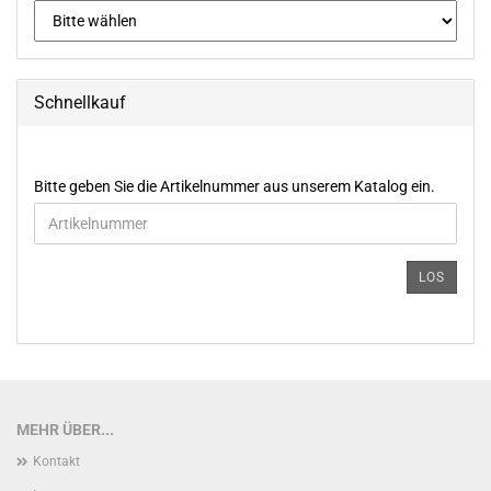
Schnellkauf
BITTE
Bitte geben Sie die Artikelnummer aus unserem Katalog ein.
GEBEN
SIE
DIE
ARTIKELNUMMER
LOS
AUS
UNSEREM
KATALOG
EIN.
MEHR ÜBER...
Kontakt