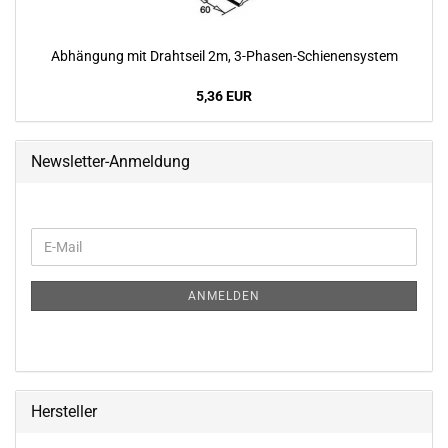
Ab­hän­gung mit Draht­seil 2m, 3-​Phasen-Schienensystem
5,36 EUR
Newsletter-Anmeldung
WEITER
E-
ZUR
Mail
NEWSLETTER-
ANMELDUNG
ANMELDEN
Hersteller