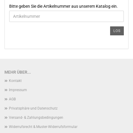
BITTE
Bitte geben Sie die Artikelnummer aus unserem Katalog ein.
GEBEN
SIE
DIE
ARTIKELNUMMER
LOS
AUS
UNSEREM
KATALOG
EIN.
MEHR ÜBER...
Kontakt
Impressum
AGB
Privatsphäre und Datenschutz
Versand- & Zahlungsbedingungen
Widerrufsrecht & Muster-Widerrufsformular