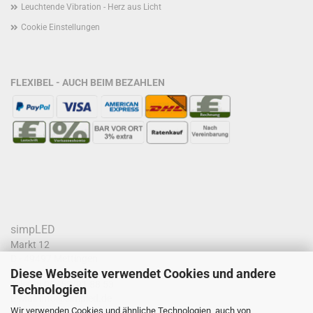
Leuchtende Vibration - Herz aus Licht
Cookie Einstellungen
FLEXIBEL - AUCH BEIM BEZAHLEN
simpLED
Markt 12
D - 49497 Mettingen
Diese Webseite verwendet Cookies und andere
Telefon
05452/91 88 53
Technologien
E-Mail
info@simpled.de
Wir verwenden Cookies und ähnliche Technologien, auch von