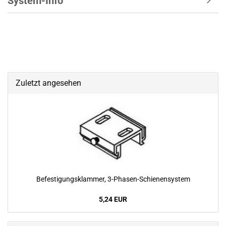
System-Info
Zuletzt angesehen
Be­fes­ti­gungs­klam­mer, 3-​Phasen-Schienensystem
5,24 EUR