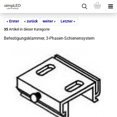
« Erster
« zurück
weiter »
Letzter »
35
Artikel in dieser Kategorie
Be­fes­ti­gungs­klam­mer, 3-​Phasen-Schienensystem