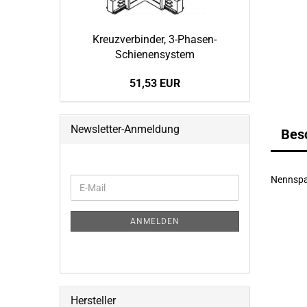
Kreuz­ver­bin­der, 3-​Phasen-
Schienensystem
51,53 EUR
Newsletter-Anmeldung
Bes
Nennspa
WEITER
E-
ZUR
Mail
NEWSLETTER-
ANMELDUNG
ANMELDEN
Hersteller