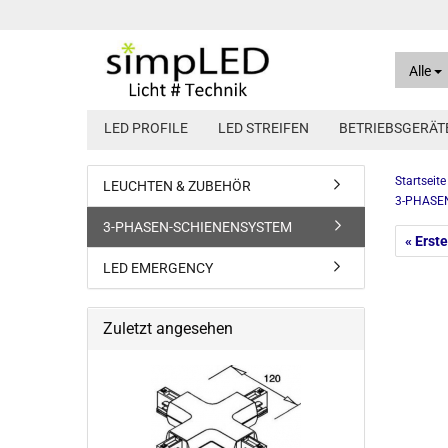
Alle
LED PROFILE
LED STREIFEN
BETRIEBSGERÄT
Startseite
LEUCHTEN & ZUBEHÖR
3-PHASE
12V Konstantsp
3-PHASEN-SCHIENENSYSTEM
24V Konstantsp
« Erste
Spannung dimm
LED EMERGENCY
Zuletzt angesehen