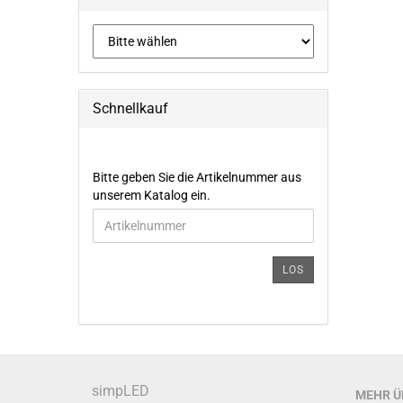
Schnellkauf
BITTE
Bitte geben Sie die Artikelnummer aus
GEBEN
unserem Katalog ein.
SIE
DIE
ARTIKELNUMMER
AUS
LOS
UNSEREM
KATALOG
EIN.
simpLED
MEHR ÜB