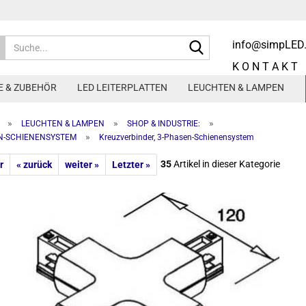
Suche...
info@simpLED
K O N T A K T
E & ZUBEHÖR
LED LEITERPLATTEN
LEUCHTEN & LAMPEN
»
»
»
LEUCHTEN & LAMPEN
SHOP & INDUSTRIE:
»
N-SCHIENENSYSTEM
Kreuzverbinder, 3-Phasen-Schienensystem
annung
350mA Konstantstrom
annung
500mA Konstantstrom
35
Artikel in dieser Kategorie
r
« zurück
weiter »
Letzter »
en
700mA Konstanstrom
1000mA und höher
200mA-2100mA ggf. dimmbar
LEUCHTEN & ZUBEHÖR
3-PHASEN-SCHIENENSYST