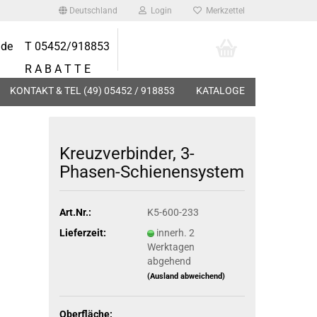
Deutschland
Login
Merkzettel
.de
T 05452/918853
Ihr Warenkorb
0,00 EUR
R A B A T T E
KONTAKT & TEL (49) 05452 / 918853
KATALOGE
Kreuz­ver­bin­der, 3-​
Phasen-Schienensystem
DECKENLEUCHTEN
LEUCHTMITTEL
Art.Nr.:
K5-600-233
MÖBELLEUCHTEN
LED EINBAU MODULE
Lieferzeit:
innerh. 2
Werktagen
abgehend
(Ausland abweichend)
EM
Oberfläche: